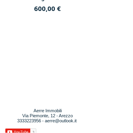
Prezzo
1.300.000,00
Prezzo
600,00 €
Aerre Immobili
Via Piemonte, 12 - Arezzo
3333223956
-
aerre@outlook.it