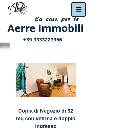
La casa per te
Aerre Immobili
+39 3333223956
Copia di Negozio di 52
Autentico Bor
mq con vetrina e doppio
toscano con 5 abit
ingresso