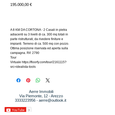
Prezzo
195.000,00 €
Aggiungi al carrello
A 8 KM DA CORTONA - 2 Casali in pietra
adiacenti su 3 livelli di ca. 300 mq totali in
parte ristrutturati, da rivedere finiture e
impianti. Terreno di ca. 500 mq con pozzo.
Ottima posizione riservata ed aperta sulla
campagna. Rif. 2790
Tour
Virtuale https://floorfy.com/tour/2161115?
src=idealista-tools
Aerre Immobili
Via Piemonte, 12 - Arezzo
3333223956
-
aerre@outlook.it