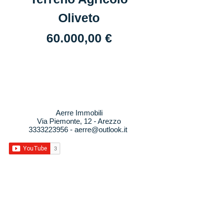
Oliveto
Tabacchi Pizz
Prezzo
60.000,00 €
Aerre Immobili
Via Piemonte, 12 - Arezzo
3333223956
-
aerre@outlook.it