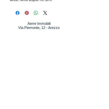
servizi. Termo singolo. Rif. 3076
Aerre Immobili
Via Piemonte, 12 - Arezzo
3333223956
-
aerre@outlook.it