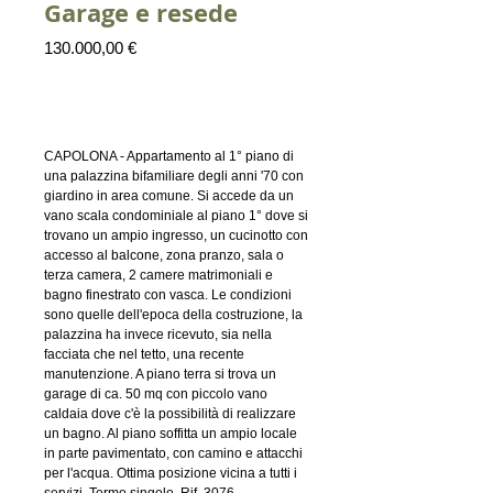
Garage e resede
Prezzo
130.000,00 €
Aggiungi al carrello
CAPOLONA - Appartamento al 1° piano di
una palazzina bifamiliare degli anni '70 con
giardino in area comune. Si accede da un
vano scala condominiale al piano 1° dove si
trovano un ampio ingresso, un cucinotto con
accesso al balcone, zona pranzo, sala o
terza camera, 2 camere matrimoniali e
bagno finestrato con vasca. Le condizioni
sono quelle dell'epoca della costruzione, la
palazzina ha invece ricevuto, sia nella
facciata che nel tetto, una recente
manutenzione. A piano terra si trova un
garage di ca. 50 mq con piccolo vano
caldaia dove c'è la possibilità di realizzare
un bagno. Al piano soffitta un ampio locale
in parte pavimentato, con camino e attacchi
per l'acqua. Ottima posizione vicina a tutti i