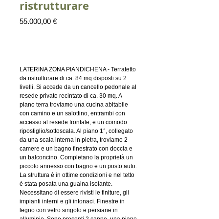
ristrutturare
Prezzo
55.000,00 €
Aggiungi al carrello
LATERINA ZONA PIANDICHENA - Terratetto
da ristrutturare di ca. 84 mq disposti su 2
livelli. Si accede da un cancello pedonale al
resede privato recintato di ca. 30 mq. A
piano terra troviamo una cucina abitabile
con camino e un salottino, entrambi con
accesso al resede frontale, e un comodo
ripostiglio/sottoscala. Al piano 1°, collegato
da una scala interna in pietra, troviamo 2
camere e un bagno finestrato con doccia e
un balconcino. Completano la proprietà un
piccolo annesso con bagno e un posto auto.
La struttura è in ottime condizioni e nel tetto
è stata posata una guaina isolante.
Necessitano di essere rivisti le finiture, gli
impianti interni e gli intonaci. Finestre in
legno con vetro singolo e persiane in