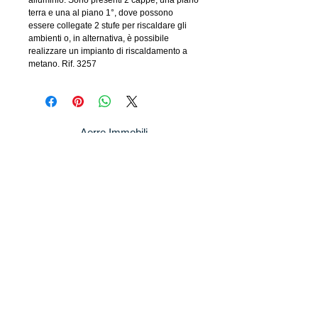
alluminio. Sono presenti 2 cappe, una piano
terra e una al piano 1°, dove possono
essere collegate 2 stufe per riscaldare gli
ambienti o, in alternativa, è possibile
realizzare un impianto di riscaldamento a
metano. Rif. 3257
Aerre Immobili
Via Piemonte, 12 - Arezzo
3333223956
-
aerre@outlook.it