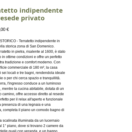
atetto indipendente
resede privato
Prezzo
,00 €
ORICO - Terratetto indipendente in
ella storica zona di San Domenico.
ratetto in pietra, risalente al 1600, è stato
in ottime condizioni e offre un perfetto
tra tradizione e comfort moderno. Con
ficie commerciale di 180 m², la casa
 sei locali e tre bagni, rendendola ideale
ie o per chi cerca spazio e tranquillità.
terra, l'ingresso conduce a un luminoso
 mentre la cucina abitabile, dotata di un
o camino, offre accesso diretto al resede
erfetto per il relax all'aperto e funzionale
la presenza di una legnaia e una
a, completa il piano un comodo bagno di
 scalinata illuminata da un lucernaio
l 1° piano, dove si trovano 2 camere da
 delle quali con veranda, e un bagno.