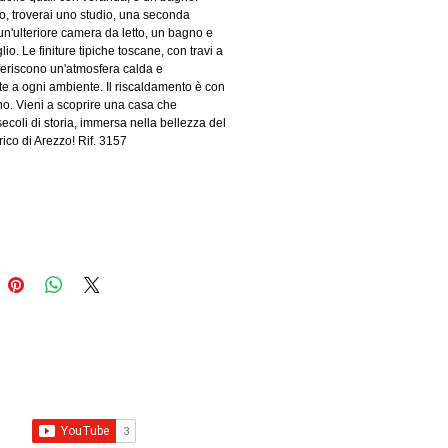
no, troverai uno studio, una seconda
un'ulteriore camera da letto, un bagno e
glio. Le finiture tipiche toscane, con travi a
nferiscono un'atmosfera calda e
te a ogni ambiente. Il riscaldamento è con
o. Vieni a scoprire una casa che
ecoli di storia, immersa nella bellezza del
rico di Arezzo! Rif. 3157
Aggiungi al carrello