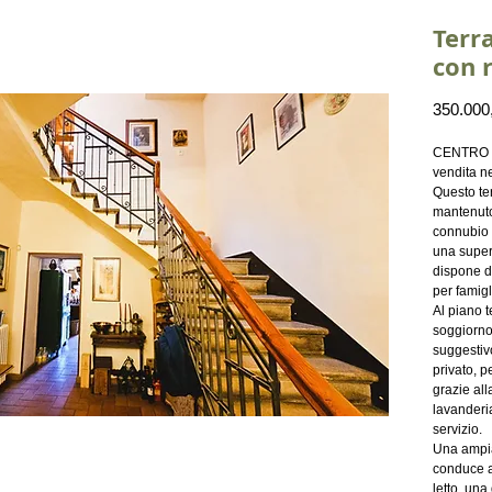
Terr
con 
350.000
CENTRO ST
vendita n
Questo ter
mantenuto 
connubio 
una super
dispone di
per famigl
Al piano 
soggiorno,
suggestiv
privato, p
grazie al
lavanderi
servizio.
Una ampia
conduce a
letto, una