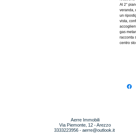
Al 2° pia
veranda, 
un riposti
vista, co
accoglien
gas metan
racconta s
centro sto
Aerre Immobili
Via Piemonte, 12 - Arezzo
3333223956 -
aerre@outlook.it